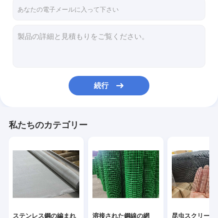
お問い合わせ
ステンレス鋼の編まれた金網
溶接された鋼線の網
続行
昆虫スクリーンの網
とげがある囲うワイヤー
私たちのカテゴリー
金網の貯蔵容器
チェーン・リンクの塀
六角形ワイヤー網
真鍮の金網
ステンレス鋼の編まれ
溶接された鋼線の網
昆虫スクリーン