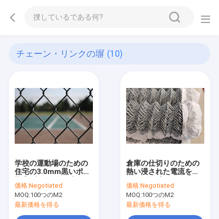
チェーン・リンクの塀
(10)
学校の運動場のための
倉庫の仕切りのための
住宅の3.0mm黒いポリ
熱い浸された電流を通
塩化ビニールのダイヤ
された鋼鉄チェーン・
価格:
Negotiated
価格:
Negotiated
モンドのチェーン・リ
リンクの塀2.5mm
MOQ:
100つのM2
MOQ:
100つのM2
ンクの塀10-30m
最新価格を得る
最新価格を得る