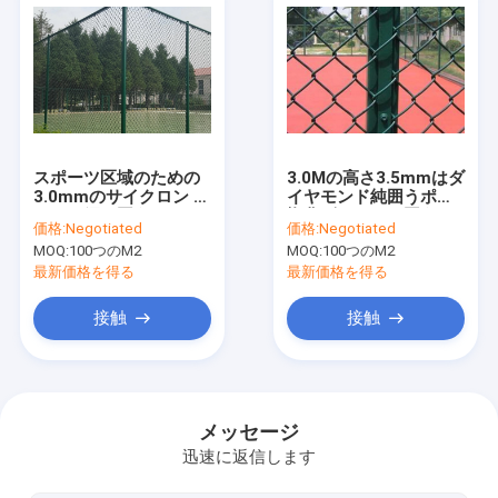
スポーツ区域のための
3.0Mの高さ3.5mmはダ
3.0mmのサイクロン ワ
イヤモンド純囲うポリ
イヤー網を囲う2.5Mの
塩化ビニールを囲う10
価格:
Negotiated
価格:
Negotiated
高さの緑の上塗を施し
のFtのチェーン・リン
MOQ:
100つのM2
MOQ:
100つのM2
てあるチェーン・リン
ク塗った
ク
最新価格を得る
最新価格を得る
接触
接触
ホーム
製品
メッセージ
迅速に返信します
企業情報