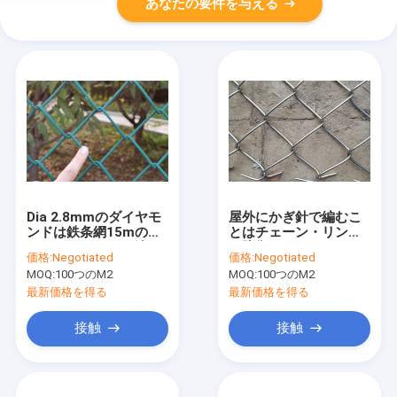
あなたの要件を与える
Dia 2.8mmのダイヤモ
屋外にかぎ針で編むこ
ンドは鉄条網15mの長
とはチェーン・リンク
さのサイクロンの鎖の
の防御フェンス3.0mm
価格:
Negotiated
価格:
Negotiated
鉄条網を一致させる
の直径1.5mの高さに金
MOQ:
100つのM2
MOQ:
100つのM2
属をかぶせる
最新価格を得る
最新価格を得る
接触
接触