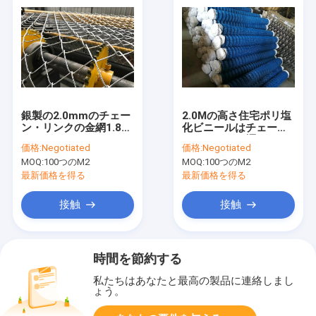
銀製の2.0mmのチェー
2.0Mの高さ住宅ポリ塩
ン・リンクの金網1.8m
化ビニールはチェー
6フィートのチェーン・
ン・リンクの塀2"に
価格:
Negotiated
価格:
Negotiated
リンクの囲うこと
x2」青いサイクロンの
MOQ:
100つのM2
MOQ:
100つのM2
金網塗った
最新価格を得る
最新価格を得る
接触
接触
時間を節約する
私たちはあなたと最高の製品に連絡しまし
ょう。