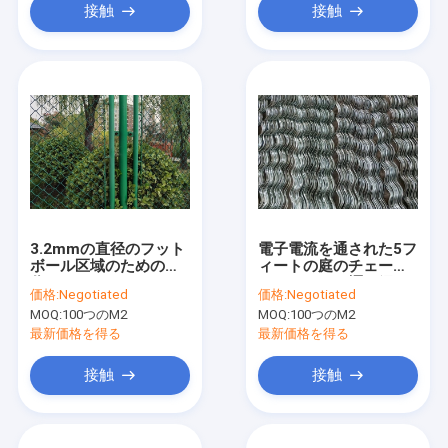
接触
接触
3.2mmの直径のフット
電子電流を通された5フ
ボール区域のための現
ィートの庭のチェー
代チェーン・リンクの
ン・リンクの塀の網
価格:
Negotiated
価格:
Negotiated
塀ワイヤー3.0m高さ
2.8mm Dia
MOQ:
100つのM2
MOQ:
100つのM2
最新価格を得る
最新価格を得る
接触
接触