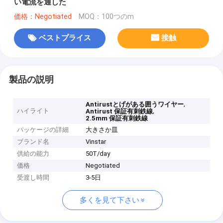
い電流を通した
価格：Negotiated
MOQ：100つのm
ベストプライス
接触
製品の説明
,
Antirustとげがある囲うワイヤー
ハイライト
,
Antirust 保証有刺鉄線
2.5mm 保証有刺鉄線
パッケージの詳細
大きさか皿
ブランド名
Vinstar
供給の能力
50T/day
価格
Negotiated
受渡し時間
3-5日
多くを見て下さい