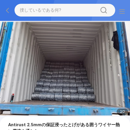
2
/
2
Antirust 2.5mmの保証浸ったとげがある囲うワイヤー熱