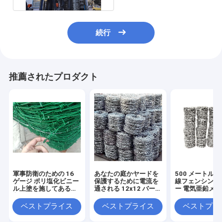
続行
推薦されたプロダクト
軍事防衛のための 16
あなたの庭かヤードを
500 メートル
ゲージ ポリ塩化ビニー
保護するために電流を
線フェンシング
ル上塗を施してある有
通される 12x12 バーブ
ー 電気亜鉛メ
刺鉄線
ワイヤー フェンス ロー
ル
ベストプライス
ベストプライス
ベストプラ