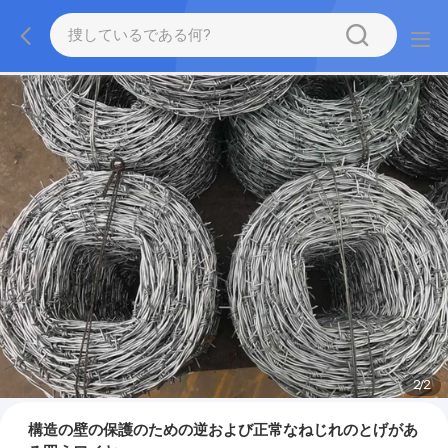
2
/
2
構造の壁の保護のための逆および正常なねじれのとげがあ