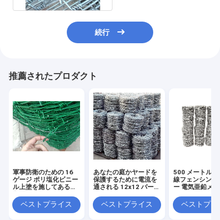
続行
推薦されたプロダクト
軍事防衛のための 16
あなたの庭かヤードを
500 メートル
ゲージ ポリ塩化ビニー
保護するために電流を
線フェンシング
ル上塗を施してある有
通される 12x12 バーブ
ー 電気亜鉛メ
刺鉄線
ワイヤー フェンス ロー
ル
ベストプライス
ベストプライス
ベストプラ