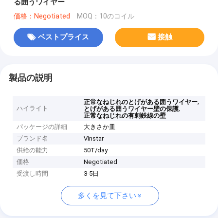
る囲うワイヤー
価格：Negotiated
MOQ：10のコイル
ベストプライス
接触
製品の説明
,
正常なねじれのとげがある囲うワイヤー
ハイライト
,
とげがある囲うワイヤー壁の保護
正常なねじれの有刺鉄線の壁
パッケージの詳細
大きさか皿
ブランド名
Vinstar
供給の能力
50T/day
価格
Negotiated
受渡し時間
3-5日
多くを見て下さい