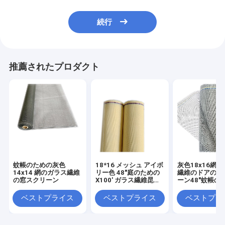
続行
推薦されたプロダクト
蚊帳のための灰色
18*16 メッシュ アイボ
灰色18x16網
14x14 網のガラス繊維
リー色 48"庭のための
繊維のドアの窓
の窓スクリーン
X100' ガラス繊維昆虫
ーン48"蚊帳の
ウィンドウ スクリーン
X100'
ベストプライス
ベストプライス
ベストプラ