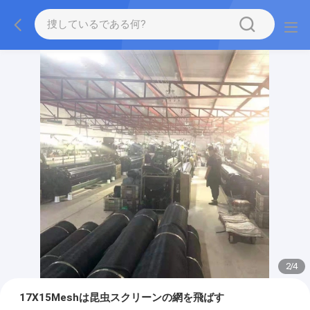
2
/
4
17X15Meshは昆虫スクリーンの網を飛ばす