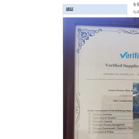
を
認証
ら
る