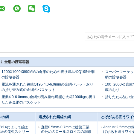
く 金網の貯蔵容器
1200X1000X890MMの倉庫のための折り畳み式Q195金網
スーパーマーケット
の貯蔵容器
網の貯蔵容器
電流を通された鋼鉄Q195 4.0-6.0mmの金網パレットおり
100~2000k
の折り畳み式の金網のバスケット
蔵のおり
産業4.0-6.0mmの金網の積み重ね可能な大箱1000kgの折り
折りたたみ強い金属線
たたみ金網のバスケット
ンの網
溶接された鋼線の網
とげがある囲うワイ
7x14によって編ま
直径0.5mm-0.7mmは建築工業
Antirust 2.5m
繊維の昆虫スクリー
のためのロールスロイスの鋼線
げがある囲うワイ