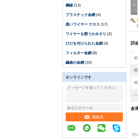
鋼線
(13)
プラスチック金網
(4)
黒いワイヤー クロス
(17)
ワイヤーを囲うかみそり
(2)
詳
ひだを付けられた金網
(4)
フィルター金網
(8)
材
繊維の金網
(10)
開
オンラインです
積
ハ
倉
連絡先
ワ