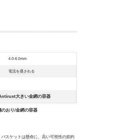
4.0-6.0mm
電流を通される
Antirust大きい金網の容器
のおり/金網の容器
 バスケットは懸命に、高い可視性の節約