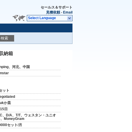
セールス＆サポート
見積依頼
-
Email
Select Language
検索
の収納箱
nping、河北、中国
instar
セット
egotiated
lukか皿
-15日
/C、D/A、T/T、ウェスタン・ユニオ
、MoneyGram
0000セット/月