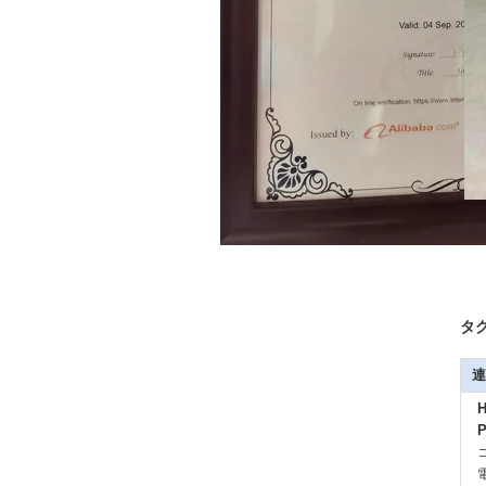
タグ
連
H
P