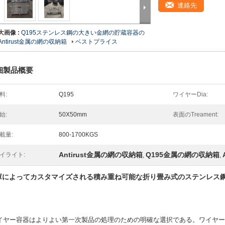
連絡先
大画像 :
Q195ステンレス鋼の大きい金網の貯蔵容器の
Antirust金属の網の収納箱
ベストプライス
細製品概要
料:
Q195
ワイヤーDia:
始:
50X50mm
表面のTreament:
載量:
800-1700KGS
Antirust金属の網の収納箱
Q195金属の網の収納箱
イライト:
,
,
庫によってカスタマイズされる積み重ね可能な折り畳み式のステンレス鋼
イヤー容器はよりよい第一次製品の処理のための明確な選択である。ワイヤー