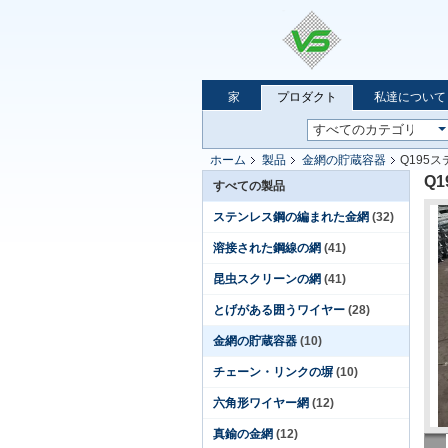
家
プロダクト
私達について
ホーム
製品
金網の貯蔵容器
Q195
Q
すべての製品
ステンレス鋼の編まれた金網
(32)
溶接された鋼線の網
(41)
昆虫スクリーンの網
(41)
とげがある囲うワイヤー
(28)
金網の貯蔵容器
(10)
チェーン・リンクの塀
(10)
六角形ワイヤー網
(12)
真鍮の金網
(12)