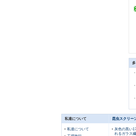
多
私達について
昆虫スクリー
私達について
灰色の黒い1
れるガラス