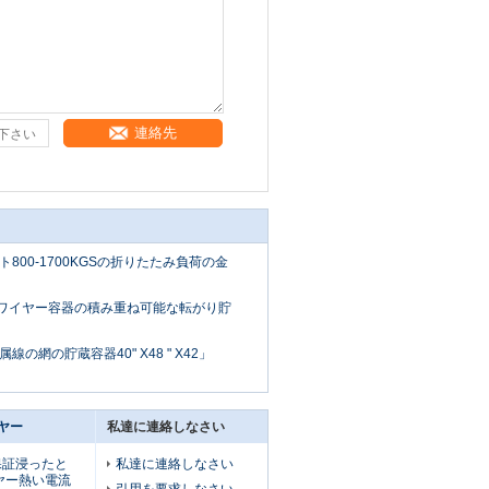
連絡先
800-1700KGSの折りたたみ負荷の金
g倉庫ワイヤー容器の積み重ね可能な転がり貯
の網の貯蔵容器40" X48 " X42」
ヤー
私達に連絡しなさい
mの保証浸ったと
私達に連絡しなさい
ヤー熱い電流