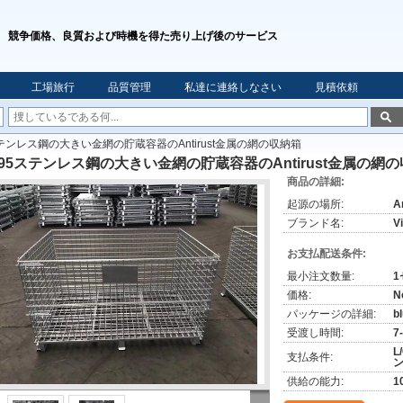
競争価格、良質および時機を得た売り上げ後のサービス
工場旅行
品質管理
私達に連絡しなさい
見積依頼
ステンレス鋼の大きい金網の貯蔵容器のAntirust金属の網の収納箱
195ステンレス鋼の大きい金網の貯蔵容器のAntirust金属の網
商品の詳細:
起源の場所:
A
ブランド名:
V
お支払配送条件:
最小注文数量:
1
価格:
N
パッケージの詳細:
b
受渡し時間:
7
L
支払条件:
ン
供給の能力:
1