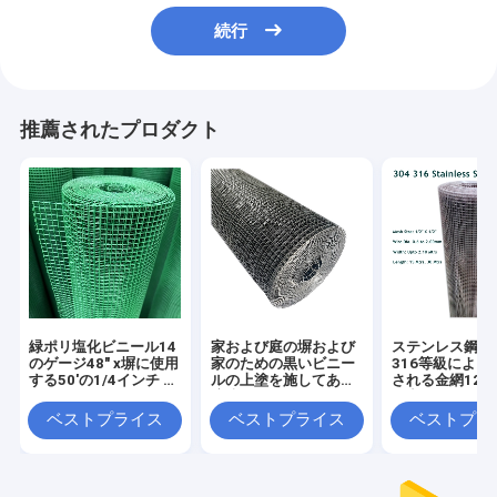
続行
推薦されたプロダクト
緑ポリ塩化ビニール14
家および庭の塀および
ステンレス鋼の3
のゲージ48" x塀に使用
家のための黒いビニー
316等級によっ
する50'の1/4インチ ハ
ルの上塗を施してある
される金網12x
ードウェア布の網
溶接された塀の網
の穴の網1/2 " x
ベストプライス
ベストプライス
ベストプラ