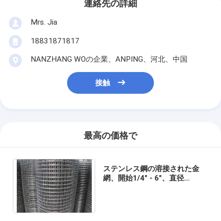
連絡先の詳細
Mrs. Jia
18831871817
NANZHANG WOの企業、ANPING、河北、中国
接触
最高の価格で
ステンレス鋼の溶接された金
網、開始1/4" - 6"、直径
0.53mm-2.0mmのinrolls、建
築工業のためのS S材料