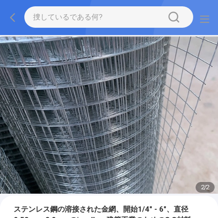
2
/
2
ステンレス鋼の溶接された金網、開始1/4" - 6"、直径