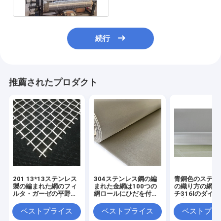
続行
推薦されたプロダクト
201 13*13ステンレス
304ステンレス鋼の編
青銅色のステン
製の編まれた網のフィ
まれた金網は100つの
の織り方の網1
ルタ・ガーゼの平野の
網ロールにひだを付け
チ316lのダイ
オランダの織り方ワイ
た
の穴に金属をか
ヤー生地
さい
ベストプライス
ベストプライス
ベストプラ