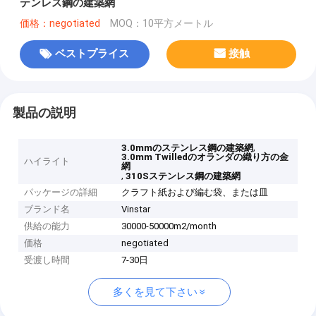
テンレス鋼の建築網
価格：negotiated
MOQ：10平方メートル
ベストプライス
接触
製品の説明
,
3.0mmのステンレス鋼の建築網
3.0mm Twilledのオランダの織り方の金
ハイライト
網
,
310Sステンレス鋼の建築網
パッケージの詳細
クラフト紙および編む袋、または皿
ブランド名
Vinstar
供給の能力
30000-50000m2/month
価格
negotiated
受渡し時間
7-30日
多くを見て下さい