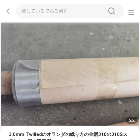
2
/
2
3.0mm Twilledのオランダの織り方の金網310の310Sス