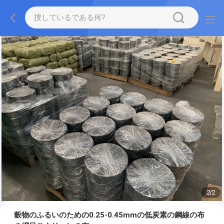
2
/
2
穀物のふるいのための0.25-0.45mmの低炭素の鋼線の布