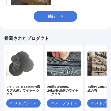
続行
推薦されたプロダクト
Dia 0.25-0.45mmの織
20網0.39mmの
6網から40の網
り方の黒いワイヤー ク
20kg/Roll黒のワイヤ
線の布
ロス
ー クロス
ベストプライス
ベストプライス
ベストプラ