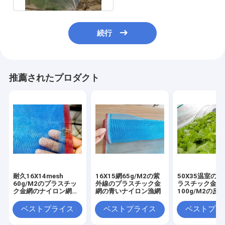
続行
推薦されたプロダクト
耐久16X14mesh
16X15網65g/M2の紫
50X35温室の
60g/M2のプラスチッ
外線のプラスチック金
ラスチック金網
ク金網のナイロン網の
網の青いナイロン漁網
100g/M2の反
漁網
ベストプライス
ベストプライス
ベストプラ