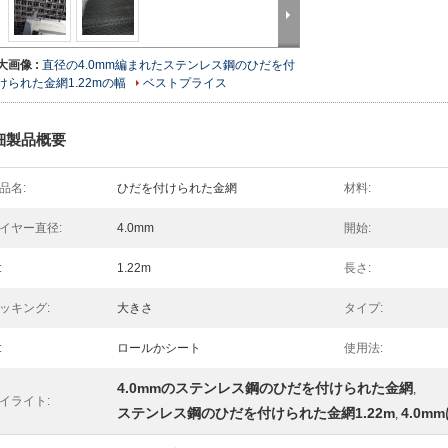
大画像 :
直径の4.0mm編まれたステンレス鋼のひだを付
けられた金網1.22mの幅
ベストプライス
細製品概要
品名:
ひだを付けられた金網
材料:
イヤー直径:
4.0mm
開始:
:
1.22m
長さ:
ッキング:
大きさ
タイプ:
:
ロールかシート
使用法:
4.0mmのステンレス鋼のひだを付けられた金網
,
イライト:
ステンレス鋼のひだを付けられた金網1.22m
4.0
,