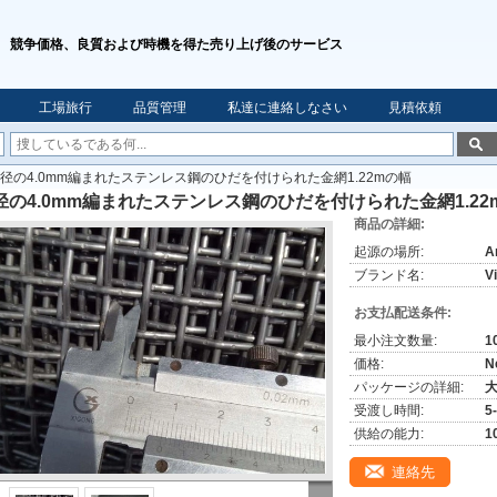
競争価格、良質および時機を得た売り上げ後のサービス
工場旅行
品質管理
私達に連絡しなさい
見積依頼
径の4.0mm編まれたステンレス鋼のひだを付けられた金網1.22mの幅
径の4.0mm編まれたステンレス鋼のひだを付けられた金網1.22
商品の詳細:
起源の場所:
A
ブランド名:
V
お支払配送条件:
最小注文数量:
1
価格:
N
パッケージの詳細:
受渡し時間:
5
供給の能力:
1
連絡先