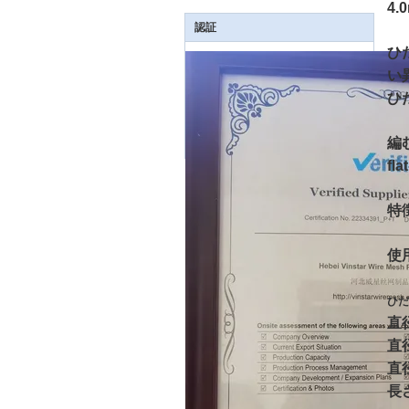
4
認証
ひ
い
ひ
編
f
特
使
ひだ
直
直
直
長さ