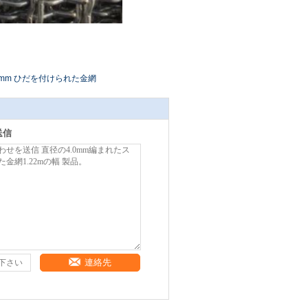
0mm ひだを付けられた金網
送信
連絡先