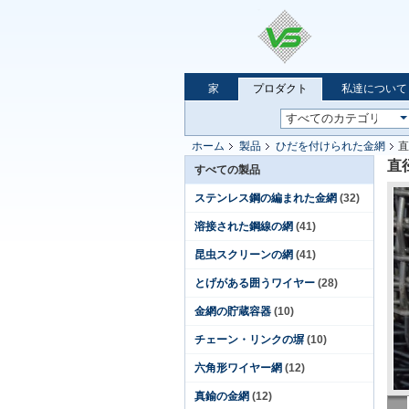
家
プロダクト
私達について
ホーム
製品
ひだを付けられた金網
直
直
すべての製品
ステンレス鋼の編まれた金網
(32)
溶接された鋼線の網
(41)
昆虫スクリーンの網
(41)
とげがある囲うワイヤー
(28)
金網の貯蔵容器
(10)
チェーン・リンクの塀
(10)
六角形ワイヤー網
(12)
真鍮の金網
(12)