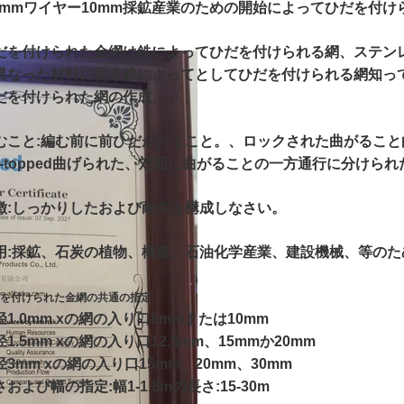
.0mmワイヤー10mm採鉱産業のための開始によってひだを付け
だを付けられた金網は鉄によってひだを付けられる網、ステン
異なった材料に従う鉄によってとしてひだを付けられる網知っ
だを付けられた網の作成。
むこと:
編む前に前ひだが付くこと。、ロックされた曲がること
lat-topped曲げられた、対面に曲がることの一方通行に分けら
徴:
しっかりしたおよび耐久を構成しなさい。
用:
採鉱、石炭の植物、構造、石油化学産業、建設機械、等のた
を付けられた金網の共通の指定:
径1.0mm xの網の入り口8mmまたは10mm
径1.5mm xの網の入り口12.5mm、15mmか20mm
径3mm xの網の入り口15mm、20mm、30mm
および幅の指定:幅1-1.8mの長さ:15-30m