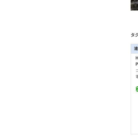
タグ
連
H
P