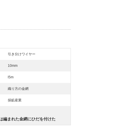
引き分けワイヤー
10mm
l5m
織り方の金網
採鉱産業
mmは編まれた金網にひだを付けた