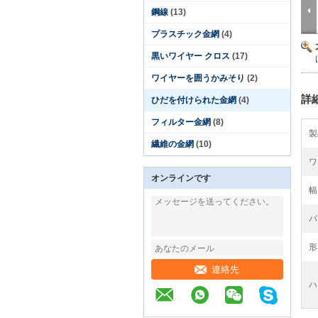
鋼線
(13)
プラスチック金網
(4)
黒いワイヤー クロス
(17)
ワイヤーを囲うかみそり
(2)
詳
ひだを付けられた金網
(4)
フィルター金網
(8)
製
繊維の金網
(10)
ワ
オンラインです
幅
パ
形
連絡先
ハ