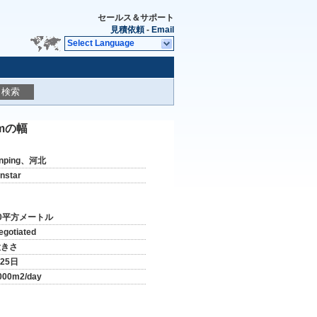
セールス＆サポート
見積依頼
-
Email
Select Language
検索
mの幅
nping、河北
instar
0平方メートル
egotiated
大きさ
-25日
000m2/day