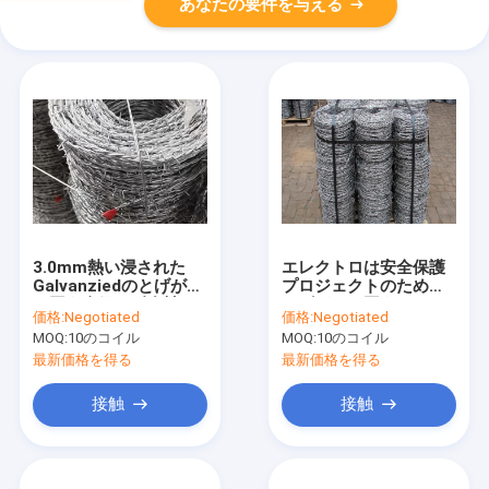
あなたの要件を与える
3.0mm熱い浸された
エレクトロは安全保護
Galvanziedのとげがあ
プロジェクトのための
る囲う金網の耐食性
とげがある囲うワイヤ
価格:
Negotiated
価格:
Negotiated
ー パレット パッキング
MOQ:
10のコイル
MOQ:
10のコイル
に電流を通した
最新価格を得る
最新価格を得る
接触
接触