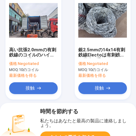
高い抗張2.0mmの有刺
銀2.5mmの14x14有刺
鉄線のコイルのハイウ
鉄線Electoは有刺鉄線
ェーの保護のためのア
に電流を通した
価格:
Negotiated
価格:
Negotiated
コーディオン式の鉄条
MOQ:
10のコイル
MOQ:
10のコイル
網
最新価格を得る
最新価格を得る
接触
接触
時間を節約する
私たちはあなたと最高の製品に連絡しまし
ょう。