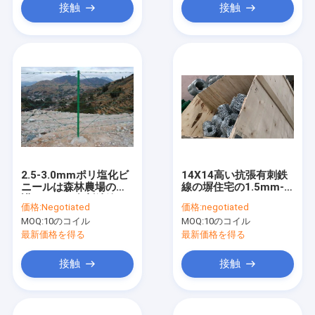
接触
接触
2.5-3.0mmポリ塩化ビ
14X14高い抗張有刺鉄
ニールは森林農場の保
線の塀住宅の1.5mm-
護のための有刺鉄線の
2.5mmワイヤーDia
価格:
Negotiated
価格:
negotiated
塀に塗った
MOQ:
10のコイル
MOQ:
10のコイル
最新価格を得る
最新価格を得る
接触
接触