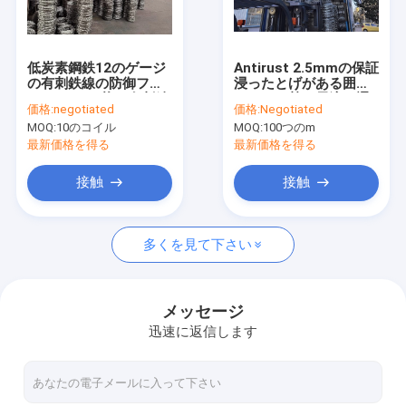
工場旅行
品質管理
低炭素鋼鉄12のゲージ
Antirust 2.5mmの保証
の有刺鉄線の防御フェ
浸ったとげがある囲う
私達に連絡しなさい
ンス/コイル状の有刺鉄
ワイヤー熱い電流を通
価格:
negotiated
価格:
Negotiated
線
した
MOQ:
10のコイル
MOQ:
100つのm
引用を要求しなさい
最新価格を得る
最新価格を得る
接触
接触
ステンレス鋼の編まれた金網
多くを見て下さい
溶接された鋼線の網
昆虫スクリーンの網
メッセージ
迅速に返信します
とげがある囲うワイヤー
金網の貯蔵容器