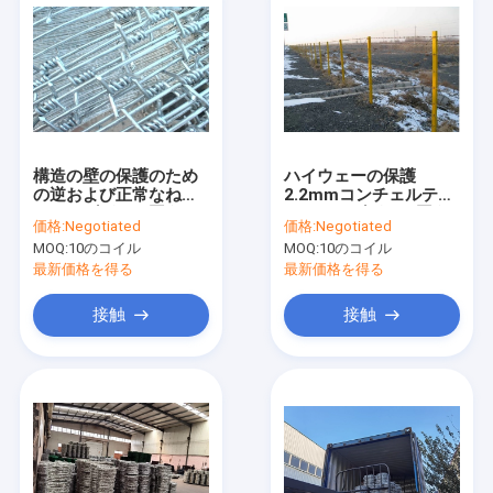
構造の壁の保護のため
ハイウェーの保護
の逆および正常なねじ
2.2mmコンチェルティ
れのとげがある囲うワ
ーナのとげがある囲う
価格:
Negotiated
価格:
Negotiated
イヤー
ワイヤーBWG 12x12
MOQ:
10のコイル
MOQ:
10のコイル
12x14
最新価格を得る
最新価格を得る
接触
接触
家
プロダクト
私達について