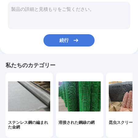
チェーン・リンクの塀
六角形ワイヤー網
真鍮の金網
続行
鋼線
プラスチック金網
私たちのカテゴリー
黒いワイヤー クロス
ワイヤーを囲うかみそり
ひだを付けられた金網
フィルター金網
ステンレス鋼の編まれ
溶接された鋼線の網
昆虫スクリーン
繊維の金網
た金網