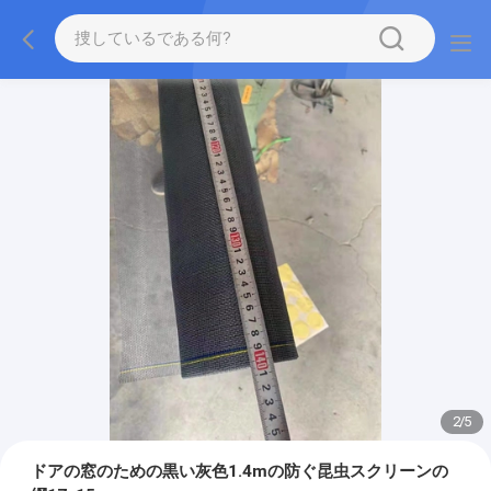
2
/
5
ドアの窓のための黒い灰色1.4mの防ぐ昆虫スクリーンの