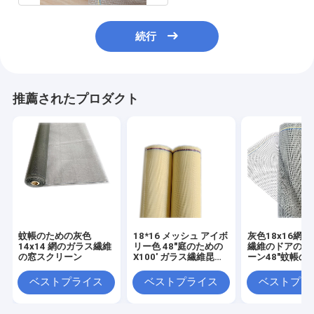
続行
推薦されたプロダクト
蚊帳のための灰色
18*16 メッシュ アイボ
灰色18x16網
14x14 網のガラス繊維
リー色 48"庭のための
繊維のドアの窓
の窓スクリーン
X100' ガラス繊維昆虫
ーン48"蚊帳の
ウィンドウ スクリーン
X100'
ベストプライス
ベストプライス
ベストプラ