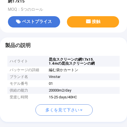
網17x15
MOQ：5つのロール
ベストプライス
接触
製品の説明
,
昆虫スクリーンの網17x15
ハイライト
1.4mの昆虫スクリーンの網
パッケージの詳細
編む袋かカートン
ブランド名
Vinstar
モデル番号
01
供給の能力
20000m2/day
受渡し時間
15-25 days/40HC
多くを見て下さい