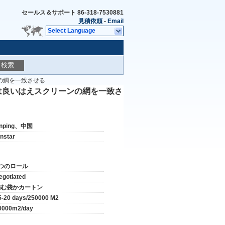
セールス＆サポート
86-318-7530881
見積依頼
-
Email
Select Language
検索
ンの網を一致させる
mmは良いはえスクリーンの網を一致さ
nping、中国
instar
2つのロール
egotiated
編む袋かカートン
5-20 days/250000 M2
0000m2/day