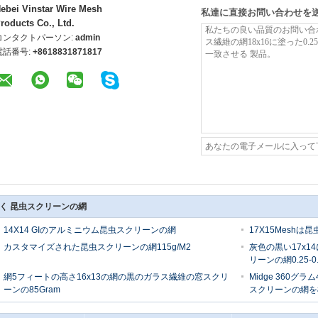
ebei Vinstar Wire Mesh
私達に直接お問い合わせを
roducts Co., Ltd.
コンタクトパーソン:
admin
電話番号:
+8618831871817
く 昆虫スクリーンの網
14X14 GIのアルミニウム昆虫スクリーンの網
17X15Mesh
カスタマイズされた昆虫スクリーンの網115g/M2
灰色の黒い17x
リーンの網0.25-0.
網5フィートの高さ16x13の網の黒のガラス繊維の窓スクリ
Midge 360
ーンの85Gram
スクリーンの網を