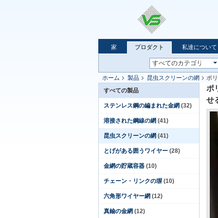
家
プロダクト
私達について
ホーム
製品
昆虫スクリーンの網
ポリ
ポ
すべての製品
せ
ステンレス鋼の編まれた金網
(32)
溶接された鋼線の網
(41)
昆虫スクリーンの網
(41)
とげがある囲うワイヤー
(28)
金網の貯蔵容器
(10)
チェーン・リンクの塀
(10)
六角形ワイヤー網
(12)
真鍮の金網
(12)