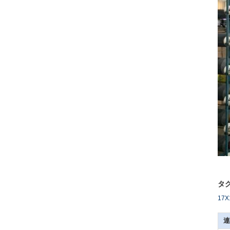
タグ
17
連