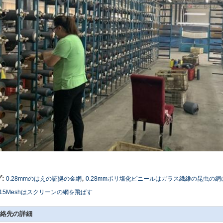
,
:
0.28mmのはえの証拠の金網
0.28mmポリ塩化ビニールはガラス繊維の昆虫の網
X15Meshはスクリーンの網を飛ばす
絡先の詳細