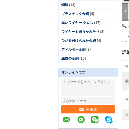
鋼線
(13)
プラスチック金網
(4)
黒いワイヤー クロス
(17)
ワイヤーを囲うかみそり
(2)
ひだを付けられた金網
(4)
フィルター金網
(8)
詳
繊維の金網
(10)
材
オンラインです
開
重
連絡先
タ