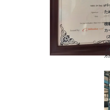
パ
た
積
カー
（2
（
（4
方