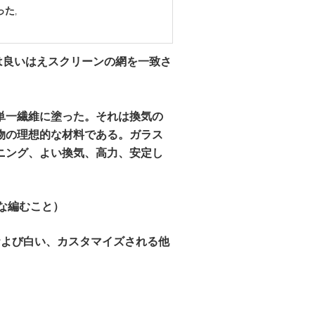
った
,
mmは良いはえスクリーンの網を一致さ
単一繊維に塗った。それは換気の
物の理想的な材料である。ガラス
ニング、よい換気、高力、安定し
（明白な編むこと）
および白い、カスタマイズされる他