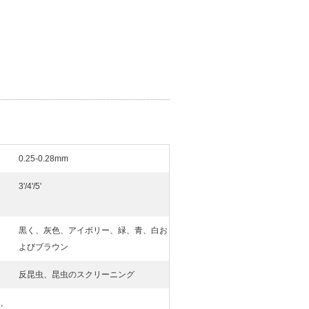
0.25-0.28mm
3'/4'/5'
黒く、灰色、アイボリー、緑、青、白お
よびブラウン
反昆虫、昆虫のスクリーニング
た
,