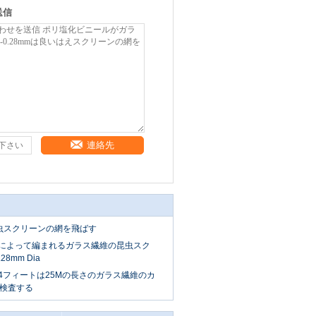
送信
連絡先
は昆虫スクリーンの網を飛ばす
14によって編まれるガラス繊維の昆虫スク
28mm Dia
グラム4フィートは25Mの長さのガラス繊維のカ
検査する