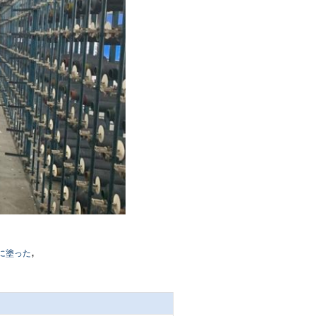
,
に塗った