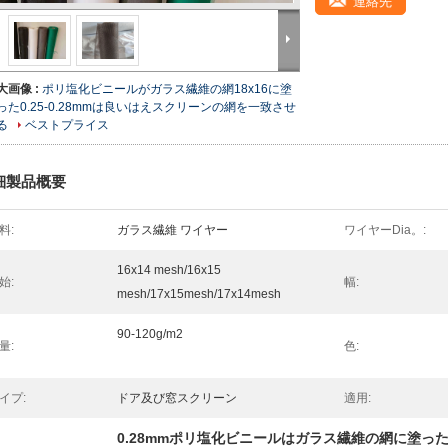
連絡先
大画像 :
ポリ塩化ビニールがガラス繊維の網18x16に塗
った0.25-0.28mmは良いはえスクリーンの網を一致させ
る
ベストプライス
細製品概要
料:
ガラス繊維 ワイヤー
ワイヤーDia。:
16x14 mesh/16x15
始:
幅:
mesh/17x15mesh/17x14mesh
90-120g/m2
量:
色:
イプ:
ドア及び窓スクリーン
適用:
0.28mmポリ塩化ビニールはガラス繊維の網に塗っ