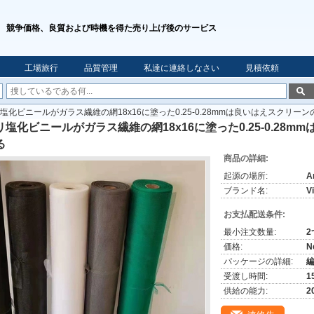
競争価格、良質および時機を得た売り上げ後のサービス
工場旅行
品質管理
私達に連絡しなさい
見積依頼
塩化ビニールがガラス繊維の網18x16に塗った0.25-0.28mmは良いはえスクリー
リ塩化ビニールがガラス繊維の網18x16に塗った0.25-0.28
る
商品の詳細:
起源の場所:
A
ブランド名:
V
お支払配送条件:
最小注文数量:
価格:
N
パッケージの詳細:
受渡し時間:
1
供給の能力:
2