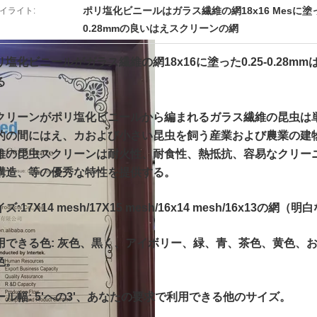
ポリ塩化ビニールはガラス繊維の網18x16 Mesに塗
イライト:
0.28mmの良いはえスクリーンの網
リ塩化ビニールがガラス繊維の網18x16に塗った0.25-0.28
る
クリーンが
ポリ塩化ビニールから編まれる
ガラス繊維の昆虫は
的の間にはえ、カおよび小さい昆虫を飼う産業および農業の建
維の昆虫スクリーンは耐火性、耐食性、熱抵抗、容易なクリー
構造、等の優秀な特性を提供する。
イズ:
17X14 mesh/17X15 mesh/16x14 mesh/16x13の網
用できる色:
灰色、黒く、アイボリー、緑、青、茶色、黄色、
色。
ール幅:
5'への3'、あなたの要求で利用できる他のサイズ。