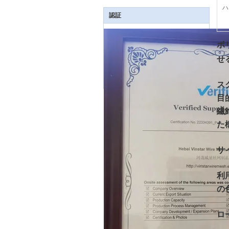
ハ
認証
ポ
せ
ス
目
繊
た
サ
利
の
ロ