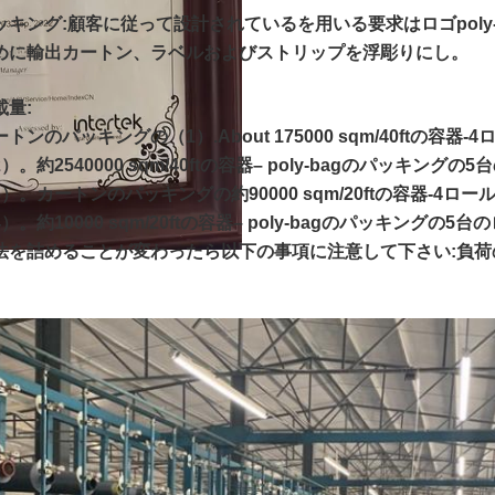
ッキング
:顧客に従って設計されているを用いる要求はロゴpoly
めに輸出カートン、ラベルおよびストリップを浮彫りにし。
載量
:
トンのパッキングの（1）.About 175000 sqm/40ftの容器-
）。約2540000 sqm/40ftの容器– poly-bagのパッキン
3）。カートンのパッキングの約90000 sqm/20ftの容器-4ロー
）。約10000 sqm/20ftの容器– poly-bagのパッキングの
法を詰めることが変わったら以下の事項に注意して下さい:負