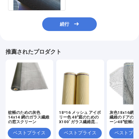
リーン
続行
推薦されたプロダクト
蚊帳のための灰色
18*16 メッシュ アイボ
灰色18x16網
14x14 網のガラス繊維
リー色 48"庭のための
繊維のドアの窓
の窓スクリーン
X100' ガラス繊維昆虫
ーン48"蚊帳の
ウィンドウ スクリーン
X100'
ベストプライス
ベストプライス
ベストプラ