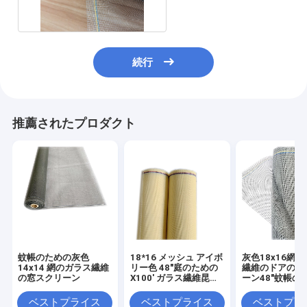
続行
推薦されたプロダクト
蚊帳のための灰色
18*16 メッシュ アイボ
灰色18x16網
14x14 網のガラス繊維
リー色 48"庭のための
繊維のドアの窓
の窓スクリーン
X100' ガラス繊維昆虫
ーン48"蚊帳の
ウィンドウ スクリーン
X100'
ベストプライス
ベストプライス
ベストプラ