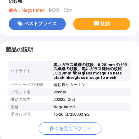
の蚊帳
価格：Negotiated
MOQ：10m
ベストプライス
接触
製品の説明
黒いガラス繊維の蚊帳、0.28 mm のガラ
ス繊維の蚊帳、黒いガラス繊維の蚊帳
ハイライト
,
,
0.28mm fiberglass mosquito nets
black fiberglass mosquito mesh
パッケージの詳細
編む袋かカートン
ブランド名
Vinstar
供給の能力
20000m2/日
価格
Negotiated
受渡し時間
15-20 日/250000 m2
多くを見て下さい