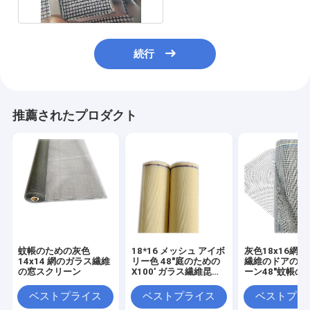
続行
推薦されたプロダクト
蚊帳のための灰色
18*16 メッシュ アイボ
灰色18x16網
14x14 網のガラス繊維
リー色 48"庭のための
繊維のドアの窓
の窓スクリーン
X100' ガラス繊維昆虫
ーン48"蚊帳の
ウィンドウ スクリーン
X100'
ベストプライス
ベストプライス
ベストプラ